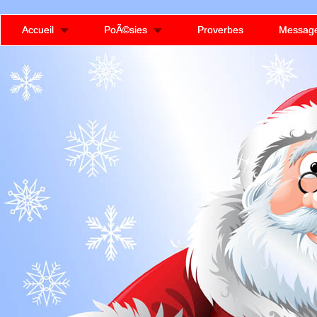
Accueil
PoÃ©sies
Proverbes
Messag