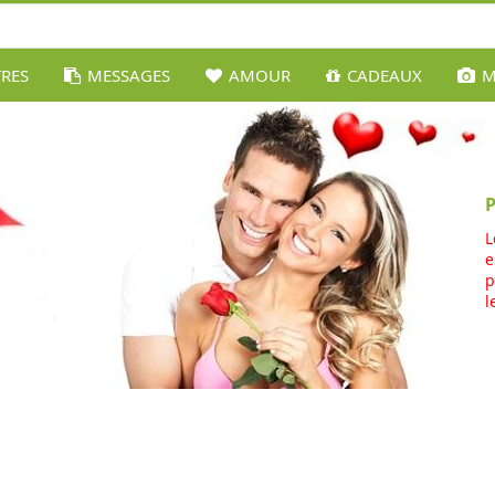
TRES
MESSAGES
AMOUR
CADEAUX
M
L
e
p
l