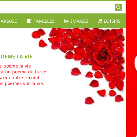
ARIAGE
FAMILLES
IMAGES
LOISIRS
POEME LA VIE
e poème la vie
st un poème de la vie
armi notre recueil :
es poèmes sur la vie.