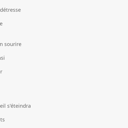
 détresse
ne
n sourire
nsi
er
eil s'éteindra
its