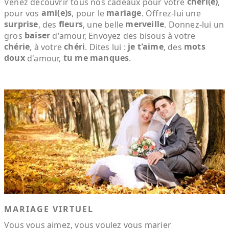
chéri(e)
Venez découvrir tous nos cadeaux pour votre
,
ami(e)s
mariage
pour vos
, pour le
. Offrez-lui une
surprise
fleurs
merveille
, des
, une belle
. Donnez-lui un
baiser
gros
d'amour, Envoyez des bisous à votre
chérie
chéri
je t'aime
mots
, à votre
. Dites lui :
, des
doux
tu me manques
d'amour,
.
MARIAGE VIRTUEL
Vous vous aimez, vous voulez vous marier