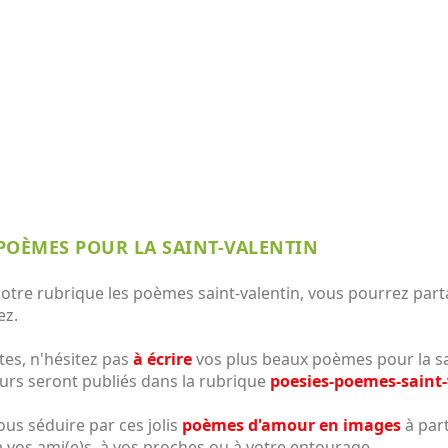
 POÈMES POUR LA SAINT-VALENTIN
otre rubrique les poèmes saint-valentin, vous pourrez par
ez.
es, n'hésitez pas
à écrire
vos plus beaux poèmes pour la sa
eurs seront publiés dans la rubrique
poesies-poemes-saint
ous séduire par ces jolis
poèmes d'amour en images
à par
 à vos ami(e)s, à vos proches ou à votre entourage ...