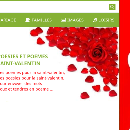
ARIAGE
FAMILLES
IMAGES
LOISIRS
POESIES ET POEMES
SAINT-VALENTIN
es poemes pour la saint-valentin,
es poesies pour la saint-valentin,
our envoyer des mots
oux et tendres en poeme ...