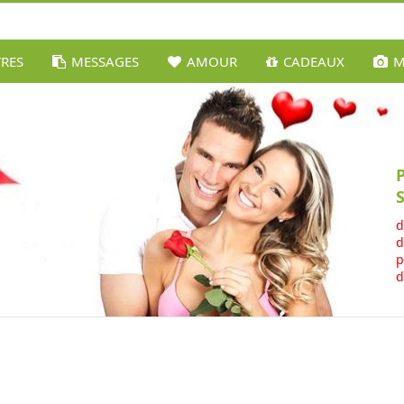
TRES
MESSAGES
AMOUR
CADEAUX
M
d
d
p
d