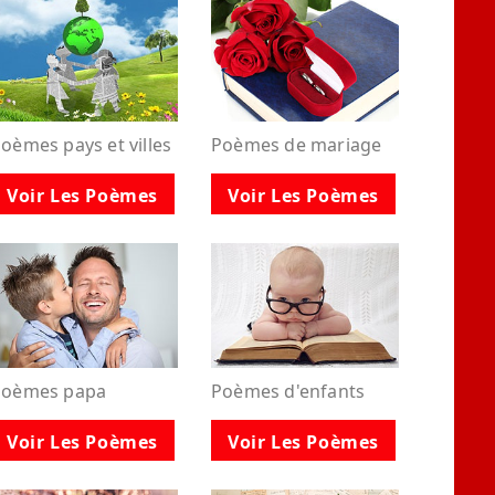
oèmes pays et villes
Poèmes de mariage
Voir Les Poèmes
Voir Les Poèmes
Poèmes papa
Poèmes d'enfants
Voir Les Poèmes
Voir Les Poèmes