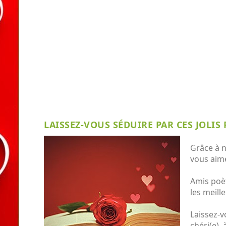
LAISSEZ-VOUS SÉDUIRE PAR CES JOLIS
Grâce à n
vous aim
Amis poèt
les meill
Laissez-v
chéri(e),