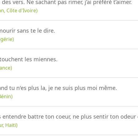
e des vers. Ne sachant pas rimer, j’ai préféré t’aimer.
, Côte d'Ivoire)
mourir sans te le dire.
gérie)
 touchent les miennes.
ance)
nd tu n'es plus la, je ne suis plus moi même.
Bénin)
s entendre battre ton coeur, ne plus sentir ton odeur 
, Haiti)