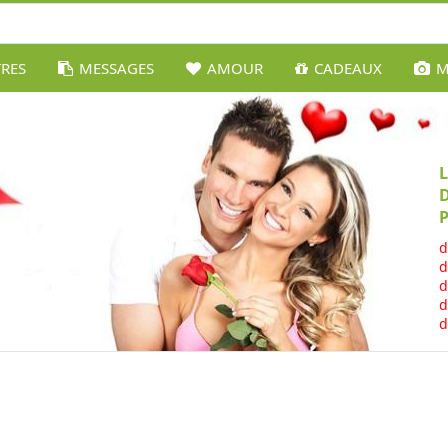
TRES
MESSAGES
AMOUR
CADEAUX
M
P
d
d
d
d
d