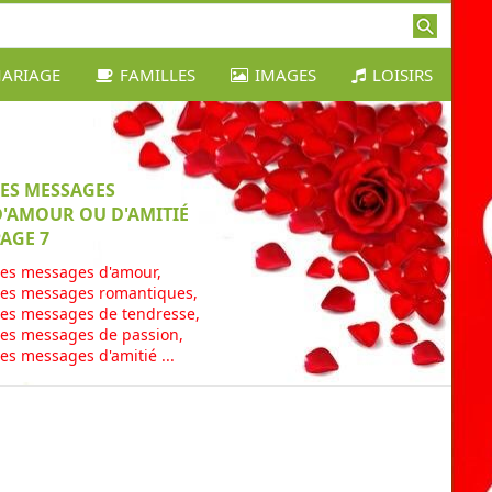
ARIAGE
FAMILLES
IMAGES
LOISIRS
LES MESSAGES
D'AMOUR OU D'AMITIÉ
AGE 7
es messages d'amour,
es messages romantiques,
es messages de tendresse,
es messages de passion,
es messages d'amitié ...