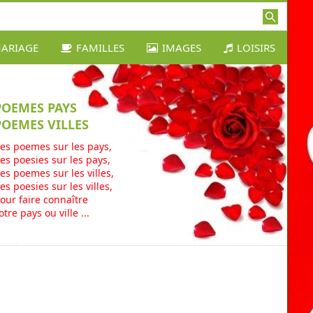
ARIAGE
FAMILLES
IMAGES
LOISIRS
POEMES PAYS
POEMES VILLES
es poemes sur les pays,
es poesies sur les pays,
es poemes sur les villes,
es poesies sur les villes,
our faire connaître
otre pays ou ville ...