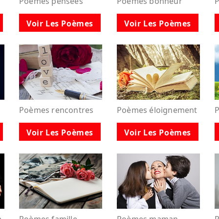
Poèmes pensées
Poèmes bonheur
P
Voir Les Poèmes
Voir Les Poèmes
Poèmes rencontres
Poèmes éloignement
P
Voir Les Poèmes
Voir Les Poèmes