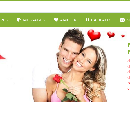
TRES
MESSAGES
AMOUR
CADEAUX
M
d
d
d
d
p
v