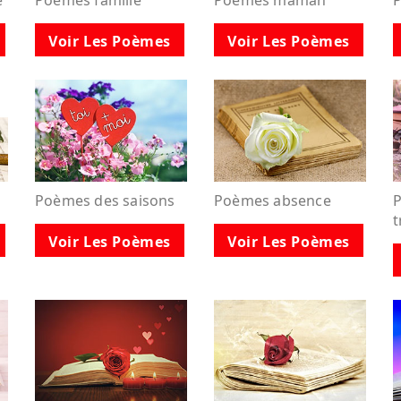
e
Poèmes famille
Poèmes maman
Voir Les Poèmes
Voir Les Poèmes
Poèmes des saisons
Poèmes absence
P
t
Voir Les Poèmes
Voir Les Poèmes