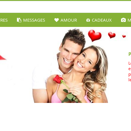
TRES
MESSAGES
AMOUR
CADEAUX
M
L
e
p
l