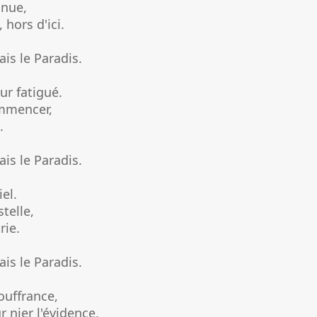
 nue,
 hors d'ici.
is le Paradis.
ur fatigué.
ommencer,
.
is le Paradis.
iel.
telle,
rie.
is le Paradis.
ouffrance,
nier l'évidence,