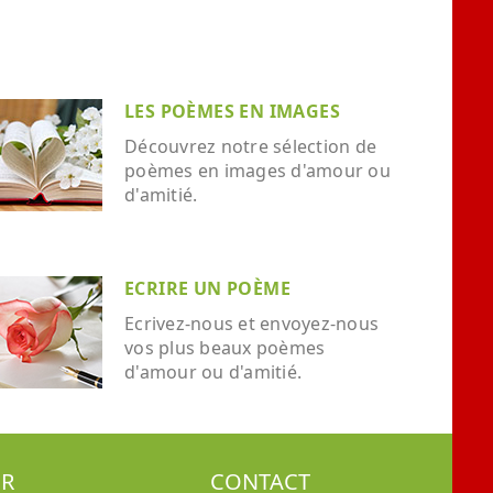
LES POÈMES EN IMAGES
Découvrez notre sélection de
poèmes en images d'amour ou
d'amitié.
ECRIRE UN POÈME
Ecrivez-nous et envoyez-nous
vos plus beaux poèmes
d'amour ou d'amitié.
ER
CONTACT