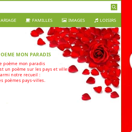
ARIAGE
FAMILLES
IMAGES
LOISIRS
POEME MON PARADIS
e poème mon paradis
st un poème sur les pays et villes
armi notre recueil :
es poèmes pays-villes.