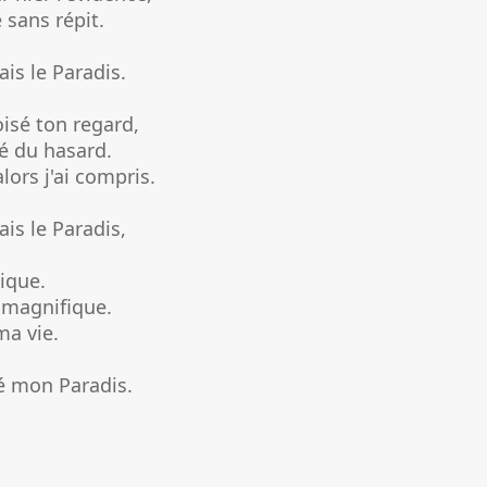
 sans répit.
is le Paradis.
oisé ton regard,
ré du hasard.
alors j'ai compris.
is le Paradis,
tique.
e magnifique.
ma vie.
é mon Paradis.