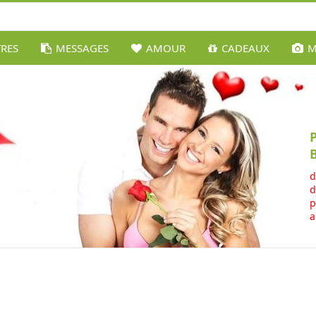
TRES
MESSAGES
AMOUR
CADEAUX
M
d
d
p
a