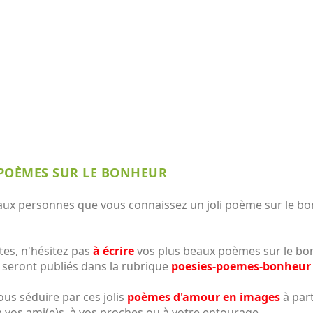
S POÈMES SUR LE BONHEUR
ux personnes que vous connaissez un joli poème sur le bon
es, n'hésitez pas
à écrire
vos plus beaux poèmes sur le bon
 seront publiés dans la rubrique
poesies-poemes-bonheu
ous séduire par ces jolis
poèmes d'amour en images
à par
 à vos ami(e)s, à vos proches ou à votre entourage ...