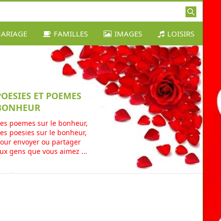
ARIAGE
FAMILLES
IMAGES
LOISIRS
POESIES ET POEMES
BONHEUR
es poemes sur le bonheur,
es poesies sur le bonheur,
our envoyer ou partager
ux gens que vous aimez ...