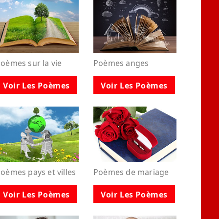
oèmes sur la vie
Poèmes anges
Voir Les Poèmes
Voir Les Poèmes
oèmes pays et villes
Poèmes de mariage
Voir Les Poèmes
Voir Les Poèmes