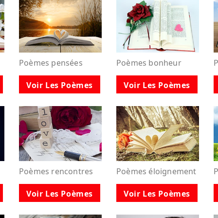
Poèmes pensées
Poèmes bonheur
P
Voir Les Poèmes
Voir Les Poèmes
Poèmes rencontres
Poèmes éloignement
P
Voir Les Poèmes
Voir Les Poèmes