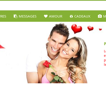
TRES
MESSAGES
AMOUR
CADEAUX
M
L
e
p
l