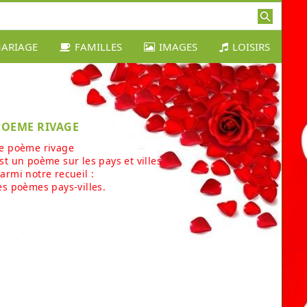
ARIAGE
FAMILLES
IMAGES
LOISIRS
POEME RIVAGE
e poème rivage
st un poème sur les pays et villes
armi notre recueil :
es poèmes pays-villes.