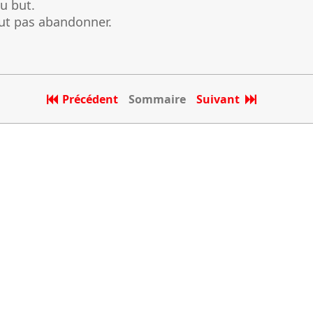
du but.
aut pas abandonner.
Précédent
Sommaire
Suivant