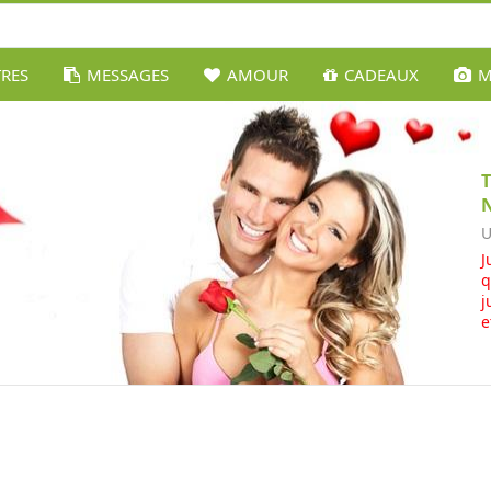
TRES
MESSAGES
AMOUR
CADEAUX
M
U
J
q
j
e