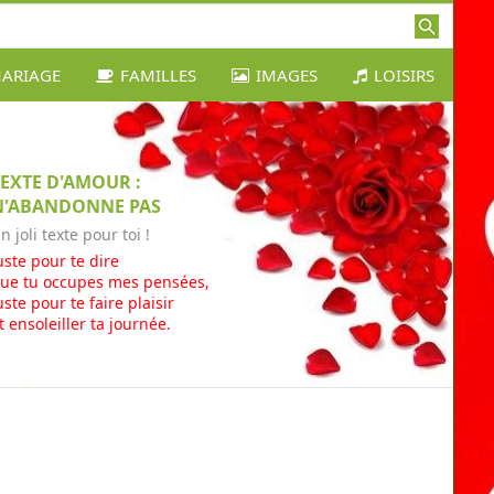
ARIAGE
FAMILLES
IMAGES
LOISIRS
TEXTE D'AMOUR :
N'ABANDONNE PAS
n joli texte pour toi !
uste pour te dire
ue tu occupes mes pensées,
uste pour te faire plaisir
t ensoleiller ta journée.