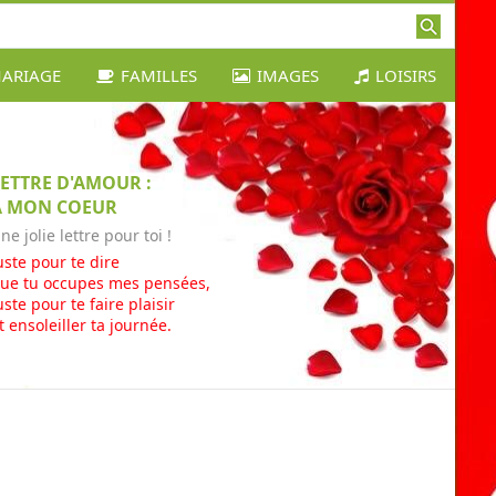
ARIAGE
FAMILLES
IMAGES
LOISIRS
LETTRE D'AMOUR :
À MON COEUR
ne jolie lettre pour toi !
uste pour te dire
ue tu occupes mes pensées,
uste pour te faire plaisir
t ensoleiller ta journée.