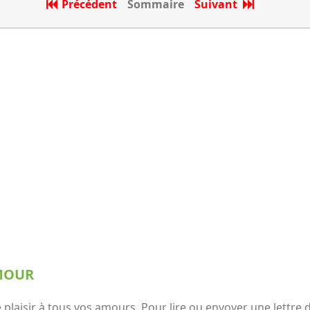
Précédent
Sommaire
Suivant
AMOUR
plaisir à tous vos amours. Pour lire ou envoyer une lettre d'