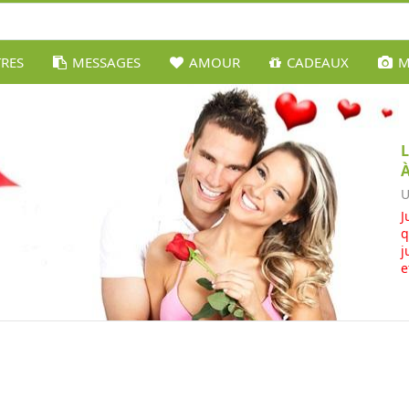
TRES
MESSAGES
AMOUR
CADEAUX
M
U
J
q
j
e