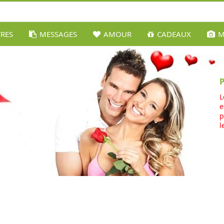
TRES
MESSAGES
AMOUR
CADEAUX
M
L
e
p
l