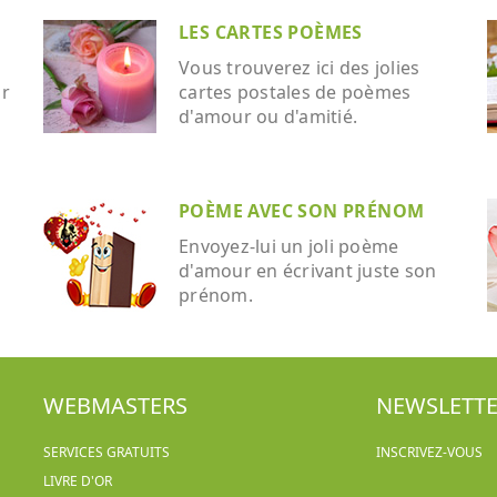
LES CARTES POÈMES
Vous trouverez ici des jolies
ar
cartes postales de poèmes
d'amour ou d'amitié.
POÈME AVEC SON PRÉNOM
Envoyez-lui un joli poème
d'amour en écrivant juste son
prénom.
WEBMASTERS
NEWSLETT
SERVICES GRATUITS
INSCRIVEZ-VOUS
LIVRE D'OR