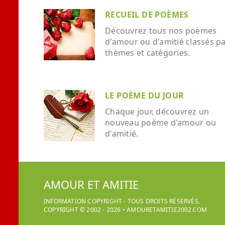
RECUEIL DE POÈMES
Découvrez tous nos poèmes
d'amour ou d'amitié classés p
thèmes et catégories.
LE POÈME DU JOUR
Chaque jour, découvrez un
nouveau poème d'amour ou
d'amitié.
AMOUR ET AMITIE
INFORMATION COPYRIGHT - TOUS DROITS RÉSERVÉS.
COPYRIGHT © 2002 -
2026
•
AMOURETAMITIE2002.COM