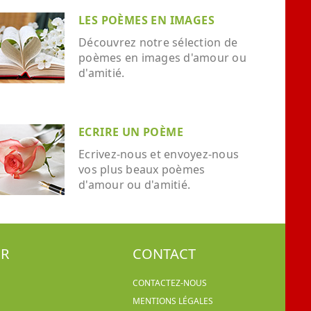
LES POÈMES EN IMAGES
Découvrez notre sélection de
poèmes en images d'amour ou
d'amitié.
ECRIRE UN POÈME
Ecrivez-nous et envoyez-nous
vos plus beaux poèmes
d'amour ou d'amitié.
ER
CONTACT
CONTACTEZ-NOUS
MENTIONS LÉGALES