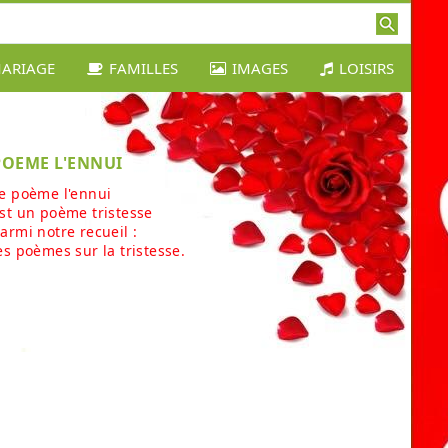
ARIAGE
FAMILLES
IMAGES
LOISIRS
POEME L'ENNUI
e poème l'ennui
st un poème tristesse
armi notre recueil :
es poèmes sur la tristesse.