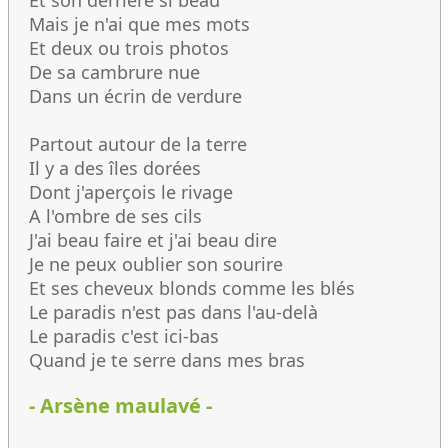
Et son derrière si beau
Mais je n'ai que mes mots
Et deux ou trois photos
De sa cambrure nue
Dans un écrin de verdure
Partout autour de la terre
Il y a des îles dorées
Dont j'aperçois le rivage
A l'ombre de ses cils
J'ai beau faire et j'ai beau dire
Je ne peux oublier son sourire
Et ses cheveux blonds comme les blés
Le paradis n'est pas dans l'au-delà
Le paradis c'est ici-bas
Quand je te serre dans mes bras
- Arsène maulavé -