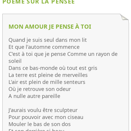
POÈME SUR LA PENSÉE
MON AMOUR JE PENSE À TOI
Quand je suis seul dans mon lit
Et que l'automne commence
C'est à toi que je pense Comme un rayon de
soleil
Dans ce bas-monde où tout est gris
La terre est pleine de merveilles
L'air est plein de mille senteurs
Où je retrouve son odeur
A nulle autre pareille
J'aurais voulu être sculpteur
Pour pouvoir avec mon ciseau
Mouler le bas de son dos