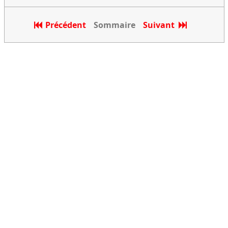
Précédent
Sommaire
Suivant