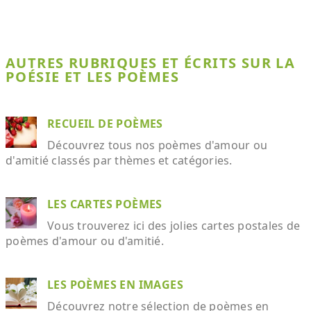
AUTRES RUBRIQUES ET ÉCRITS SUR LA
POÉSIE ET LES POÈMES
RECUEIL DE POÈMES
Découvrez tous nos poèmes d'amour ou
d'amitié classés par thèmes et catégories.
LES CARTES POÈMES
Vous trouverez ici des jolies cartes postales de
poèmes d'amour ou d'amitié.
LES POÈMES EN IMAGES
Découvrez notre sélection de poèmes en