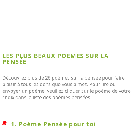
LES PLUS BEAUX POÈMES SUR LA
PENSÉE
Découvrez plus de 26 poèmes sur la pensee pour faire
plaisir à tous les gens que vous aimez. Pour lire ou
envoyer un poème, veuillez cliquer sur le poème de votre
choix dans la liste des poèmes pensées.
1. Poème Pensée pour toi