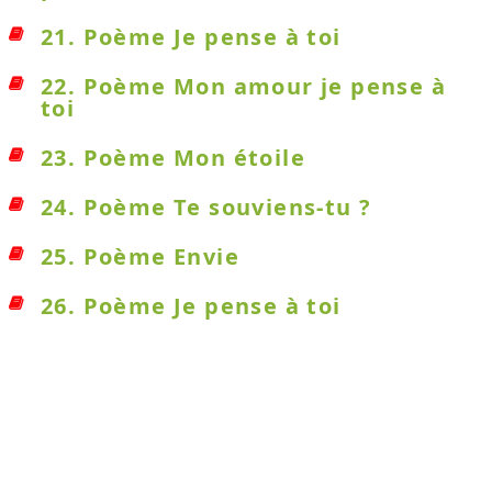
21. Poème Je pense à toi
22. Poème Mon amour je pense à
toi
23. Poème Mon étoile
24. Poème Te souviens-tu ?
25. Poème Envie
26. Poème Je pense à toi