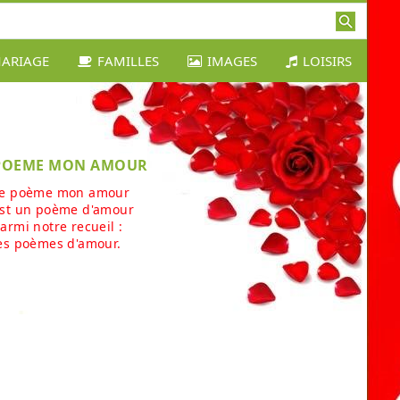
ARIAGE
FAMILLES
IMAGES
LOISIRS
POEME MON AMOUR
e poème mon amour
st un poème d'amour
armi notre recueil :
es poèmes d'amour.