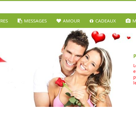
TRES
MESSAGES
AMOUR
CADEAUX
M
L
e
p
l