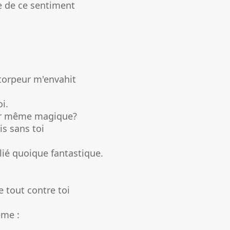
e de ce sentiment
torpeur m'envahit
i.
oir même magique?
is sans toi
lié quoique fantastique.
e tout contre toi
ème :