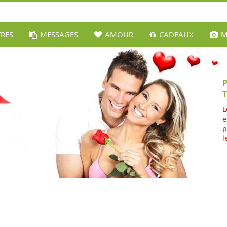
TRES
MESSAGES
AMOUR
CADEAUX
M
L
e
p
l