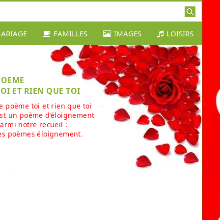
ARIAGE
FAMILLES
IMAGES
LOISIRS
POEME
TOI ET RIEN QUE TOI
e poème toi et rien que toi
st un poème d’éloignement
armi notre recueil :
es poèmes éloignement.