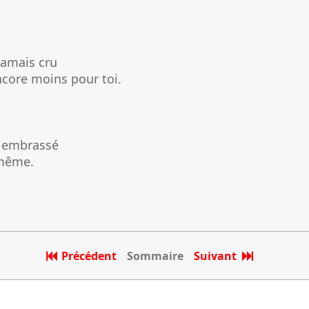
 jamais cru
ncore moins pour toi.
s embrassé
 même.
Précédent
Sommaire
Suivant