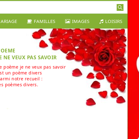
ARIAGE
FAMILLES
IMAGES
LOISIRS
POEME
JE NE VEUX PAS SAVOIR
e poème je ne veux pas savoir
st un poème divers
armi notre recueil :
es poèmes divers.