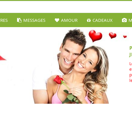
TRES
MESSAGES
AMOUR
CADEAUX
M
L
e
p
l