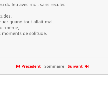
ieu du feu avec moi, sans reculer.
tudes.
nuer quand tout allait mal.
 toi-même,
es moments de solitude.
Précédent
Sommaire
Suivant