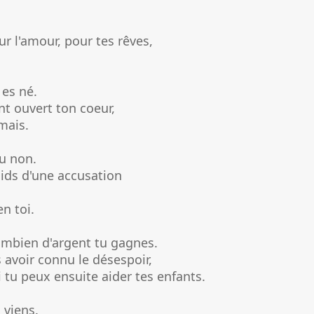
ur l'amour, pour tes rêves,
 es né.
ont ouvert ton coeur,
amais.
ou non.
oids d'une accusation
n toi.
combien d'argent tu gagnes.
s avoir connu le désespoir,
i tu peux ensuite aider tes enfants.
 viens.