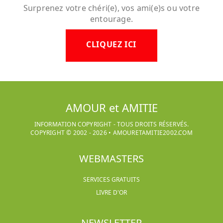
Surprenez votre chéri(e), vos ami(e)s ou votre
entourage.
CLIQUEZ ICI
AMOUR et AMITIE
INFORMATION COPYRIGHT - TOUS DROITS RÉSERVÉS.
COPYRIGHT © 2002 -
2026
•
AMOURETAMITIE2002.COM
WEBMASTERS
SERVICES GRATUITS
LIVRE D'OR
NEWSLETTER