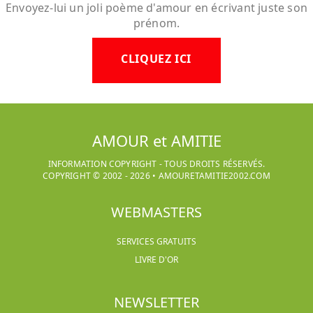
Envoyez-lui un joli poème d'amour en écrivant juste son
prénom.
CLIQUEZ ICI
AMOUR et AMITIE
INFORMATION COPYRIGHT - TOUS DROITS RÉSERVÉS.
COPYRIGHT © 2002 -
2026
•
AMOURETAMITIE2002.COM
WEBMASTERS
SERVICES GRATUITS
LIVRE D'OR
NEWSLETTER