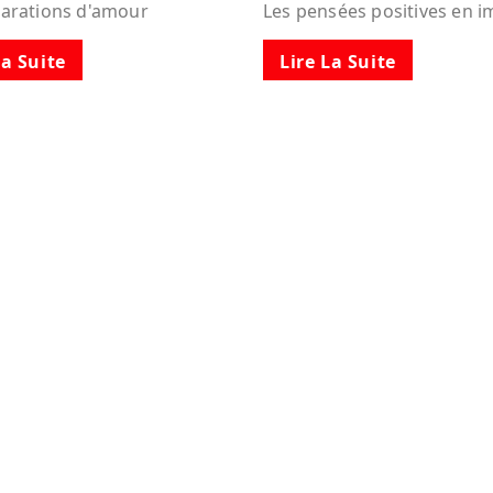
larations d'amour
Les pensées positives en 
La Suite
Lire La Suite