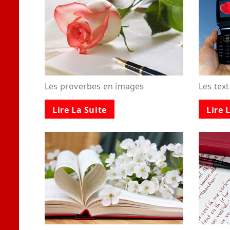
Les proverbes en images
Les tex
Lire La Suite
Lire 