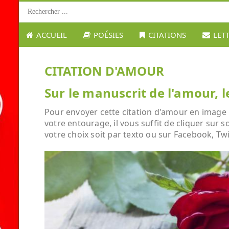
ACCUEIL
POÉSIES
CITATIONS
LET
CITATION D'AMOUR
Sur le manuscrit de l'amour, l
Pour envoyer cette citation d'amour en image : 
votre entourage, il vous suffit de cliquer sur 
votre choix soit par texto ou sur Facebook, Twi