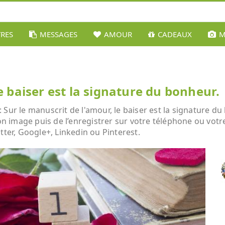
TRES
MESSAGES
AMOUR
CADEAUX
M
e baiser est la signature du bonheur.
Sur le manuscrit de l'amour, le baiser est la signature du 
son image puis de l’enregistrer sur votre téléphone ou vot
tter, Google+, Linkedin ou Pinterest.