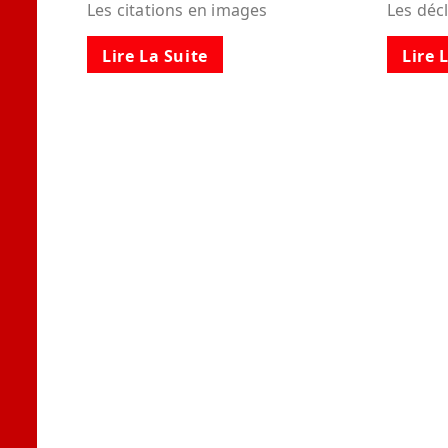
Les citations en images
Les déc
Lire La Suite
Lire 