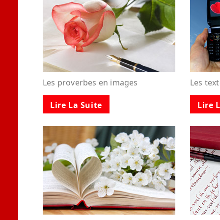
Les proverbes en images
Les tex
Lire La Suite
Lire 