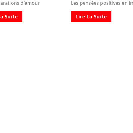
larations d'amour
Les pensées positives en 
La Suite
Lire La Suite