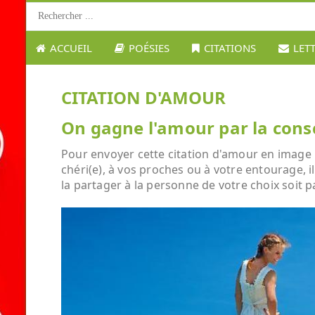
ACCUEIL
POÉSIES
CITATIONS
LET
CITATION D'AMOUR
On gagne l'amour par la consc
Pour envoyer cette citation d'amour en image :
chéri(e), à vos proches ou à votre entourage, i
la partager à la personne de votre choix soit p