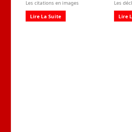
Les citations en images
Les déc
Lire La Suite
Lire 