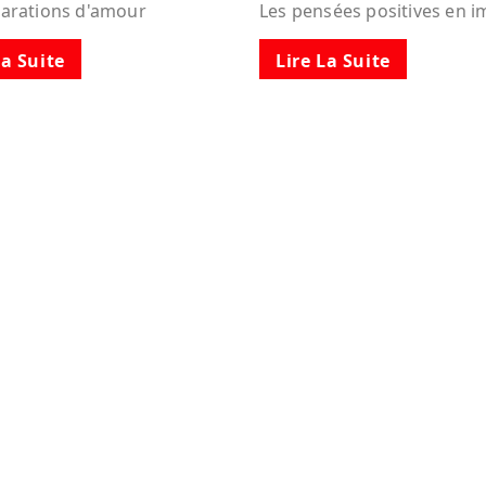
larations d'amour
Les pensées positives en 
La Suite
Lire La Suite