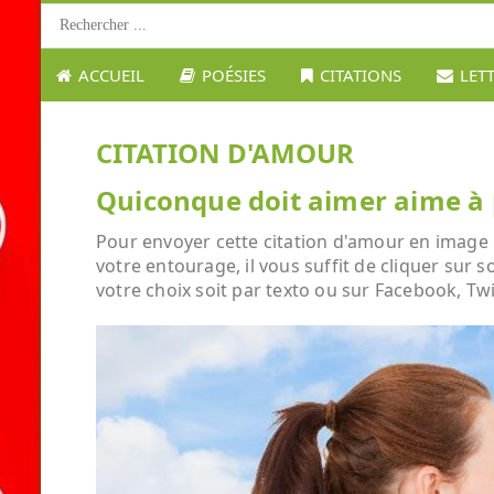
ACCUEIL
POÉSIES
CITATIONS
LET
CITATION D'AMOUR
Quiconque doit aimer aime à 
Pour envoyer cette citation d'amour en image 
votre entourage, il vous suffit de cliquer sur 
votre choix soit par texto ou sur Facebook, Twi