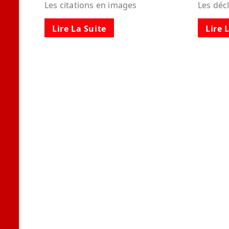
Les citations en images
Les déc
Lire La Suite
Lire 