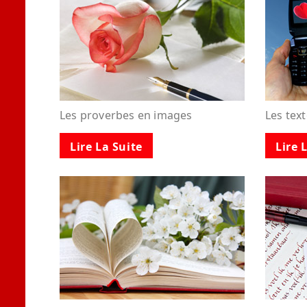
Les proverbes en images
Les tex
Lire La Suite
Lire 