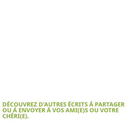
DÉCOUVREZ D'AUTRES ÉCRITS Á PARTAGER
OU Á ENVOYER Á VOS AMI(E)S OU VOTRE
CHÉRI(E).