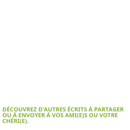
DÉCOUVREZ D'AUTRES ÉCRITS Á PARTAGER
OU Á ENVOYER Á VOS AMI(E)S OU VOTRE
CHÉRI(E).