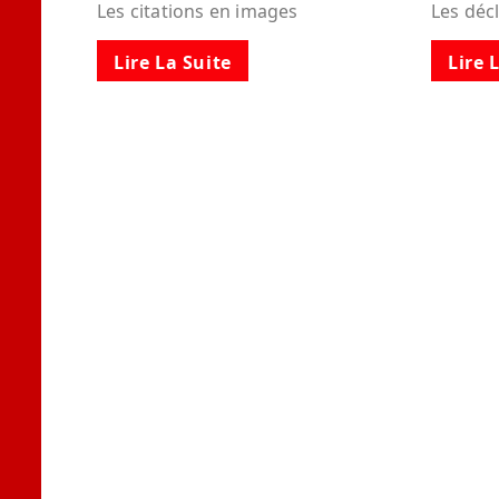
Les citations en images
Les déc
Lire La Suite
Lire 