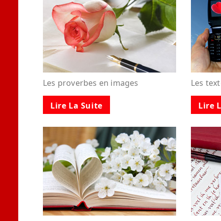
Les proverbes en images
Les tex
Lire La Suite
Lire 