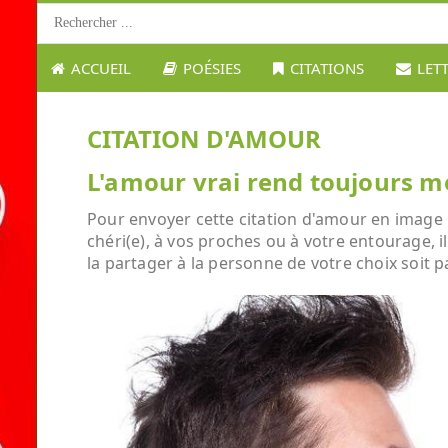
ACCUEIL
POÉSIES
CITATIONS
LET
CITATION D'AMOUR
L'amour vrai rend toujours me
Pour envoyer cette citation d'amour en image :
chéri(e), à vos proches ou à votre entourage, i
la partager à la personne de votre choix soit p