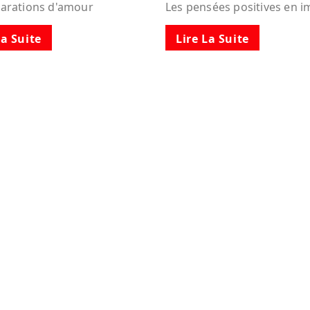
larations d'amour
Les pensées positives en 
La Suite
Lire La Suite