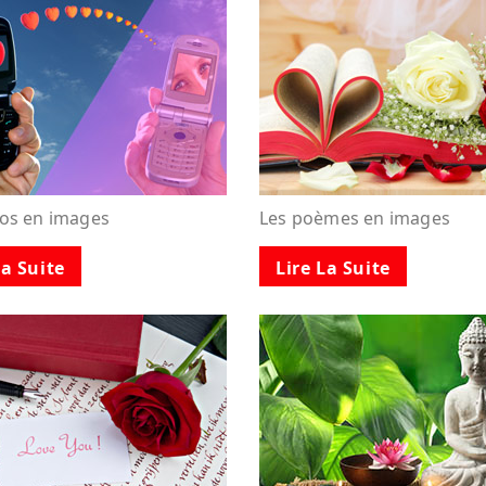
tos en images
Les poèmes en images
La Suite
Lire La Suite