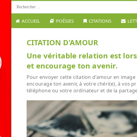
ACCUEIL
POÉSIES
CITATIONS
LET
CITATION D'AMOUR
Une véritable relation est lo
et encourage ton avenir.
Pour envoyer cette citation d'amour en image :
encourage ton avenir, à votre chéri(e), à vos p
téléphone ou votre ordinateur et de la partage