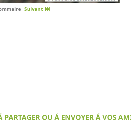
ommaire
Suivant
 PARTAGER OU Á ENVOYER Á VOS AMI(