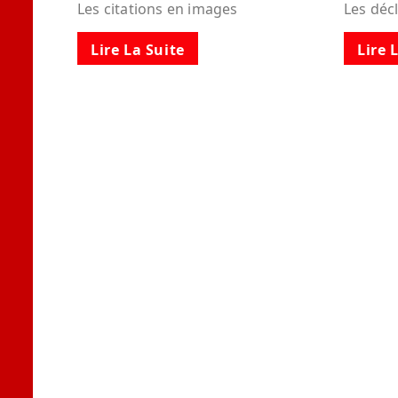
Les citations en images
Les déc
Lire La Suite
Lire 