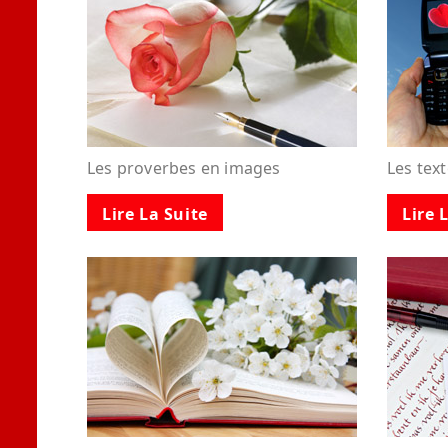
Les proverbes en images
Les tex
Lire La Suite
Lire 