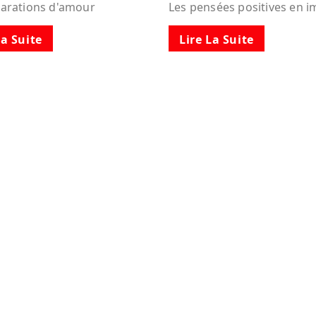
larations d'amour
Les pensées positives en 
La Suite
Lire La Suite