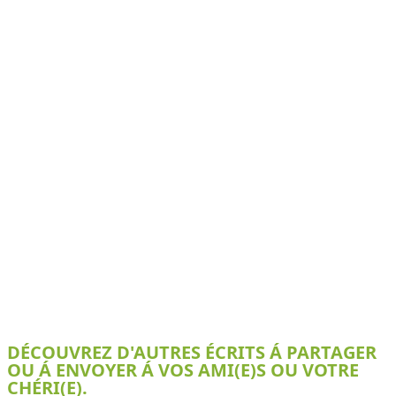
DÉCOUVREZ D'AUTRES ÉCRITS Á PARTAGER
OU Á ENVOYER Á VOS AMI(E)S OU VOTRE
CHÉRI(E).