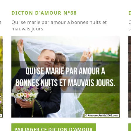
DICTON D'AMOUR N°68
s
Qui se marie par amour a bonnes nuits et
Q
mauvais jours.
s
PARTAGER CE DICTON D'AMOUR