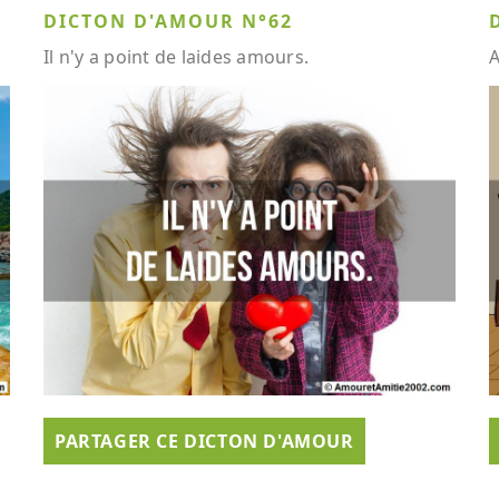
DICTON D'AMOUR N°62
Il n'y a point de laides amours.
A
PARTAGER CE DICTON D'AMOUR