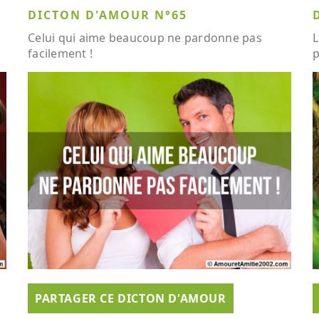
DICTON D'AMOUR N°65
Celui qui aime beaucoup ne pardonne pas
L
facilement !
p
PARTAGER CE DICTON D'AMOUR