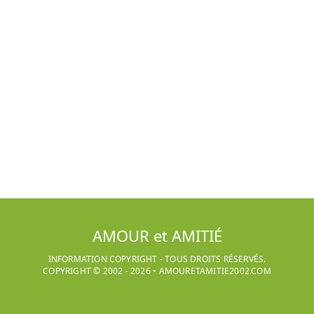
AMOUR et AMITIÉ
INFORMATION COPYRIGHT - TOUS DROITS RÉSERVÉS.
COPYRIGHT © 2002 -
2026
•
AMOURETAMITIE2002.COM