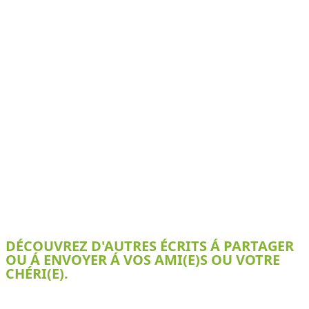
DÉCOUVREZ D'AUTRES ÉCRITS Á PARTAGER
OU Á ENVOYER Á VOS AMI(E)S OU VOTRE
CHÉRI(E).