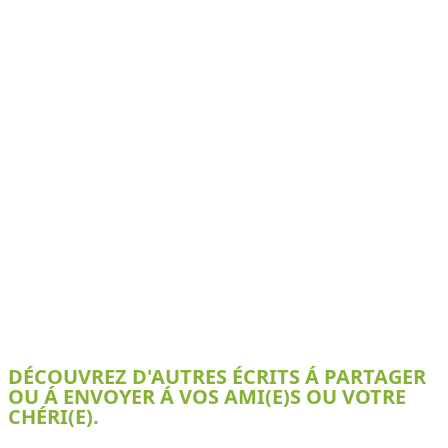
DÉCOUVREZ D'AUTRES ÉCRITS Á PARTAGER
OU Á ENVOYER Á VOS AMI(E)S OU VOTRE
CHÉRI(E).