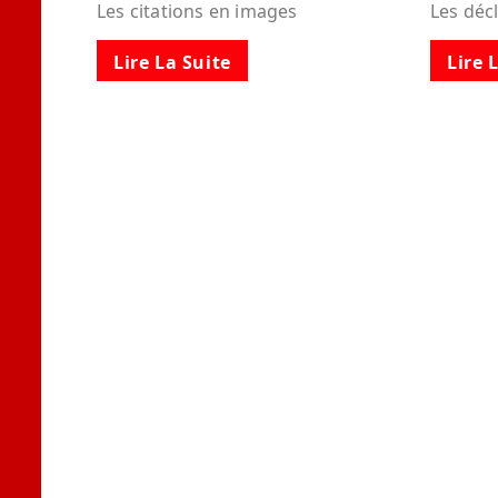
Les citations en images
Les déc
Lire La Suite
Lire 