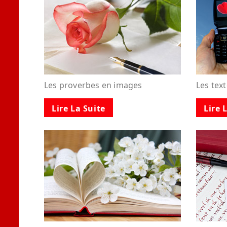
Les proverbes en images
Les tex
Lire La Suite
Lire 