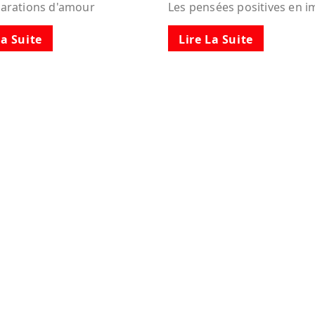
larations d'amour
Les pensées positives en 
La Suite
Lire La Suite