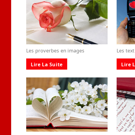
Les proverbes en images
Les tex
Lire La Suite
Lire 