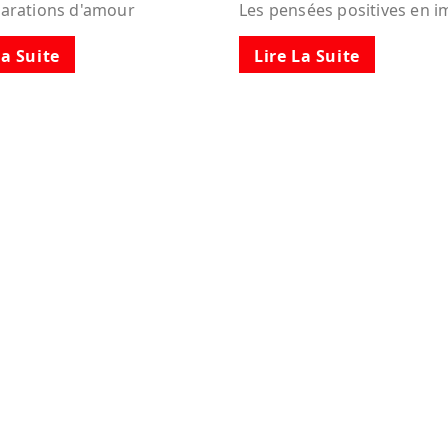
larations d'amour
Les pensées positives en 
La Suite
Lire La Suite