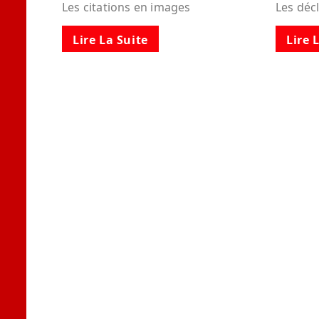
Les citations en images
Les déc
Lire La Suite
Lire 