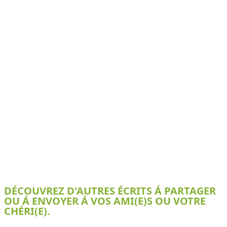
DÉCOUVREZ D'AUTRES ÉCRITS Á PARTAGER
OU Á ENVOYER Á VOS AMI(E)S OU VOTRE
CHÉRI(E).