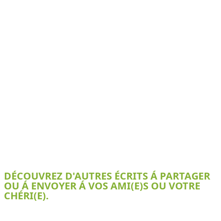
DÉCOUVREZ D'AUTRES ÉCRITS Á PARTAGER
OU Á ENVOYER Á VOS AMI(E)S OU VOTRE
CHÉRI(E).