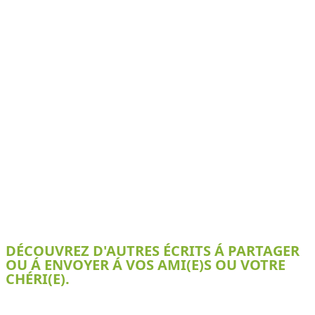
DÉCOUVREZ D'AUTRES ÉCRITS Á PARTAGER
OU Á ENVOYER Á VOS AMI(E)S OU VOTRE
CHÉRI(E).