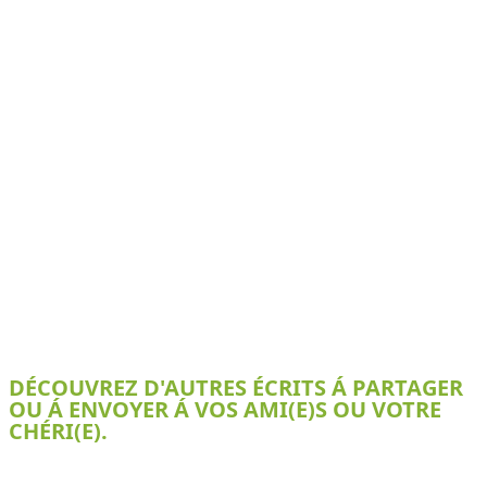
DÉCOUVREZ D'AUTRES ÉCRITS Á PARTAGER
OU Á ENVOYER Á VOS AMI(E)S OU VOTRE
CHÉRI(E).