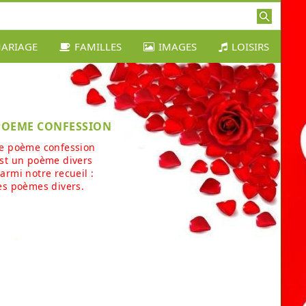
ARIAGE
FAMILLES
IMAGES
LOISIRS
POEME CONFESSION
e poème confession
st un poème divers
armi notre recueil :
es poèmes divers.