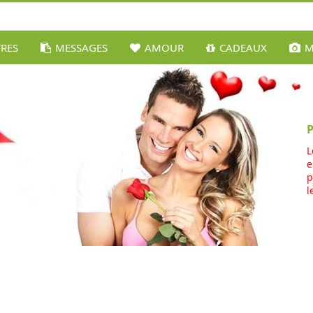
TRES
MESSAGES
AMOUR
CADEAUX
M
L
e
p
l