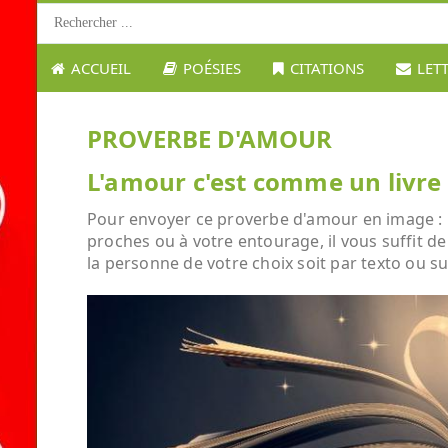
ACCUEIL
POÉSIES
CITATIONS
LET
PROVERBE D'AMOUR
L'amour c'est comme un livre 
Pour envoyer ce proverbe d'amour en image : L'
proches ou à votre entourage, il vous suffit de
la personne de votre choix soit par texto ou su