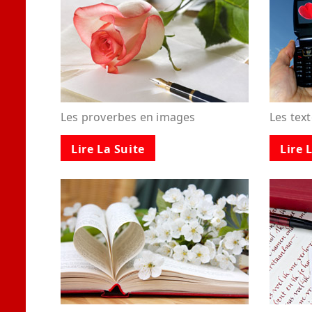
Les proverbes en images
Les tex
Lire La Suite
Lire 