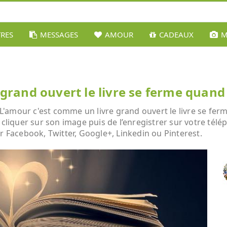
TRES
MESSAGES
AMOUR
CADEAUX
M
grand ouvert le livre se ferme quand 
amour c'est comme un livre grand ouvert le livre se ferme
 cliquer sur son image puis de l’enregistrer sur votre tél
r Facebook, Twitter, Google+, Linkedin ou Pinterest.