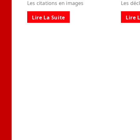
Les citations en images
Les déc
Lire La Suite
Lire 