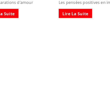
larations d'amour
Les pensées positives en 
La Suite
Lire La Suite