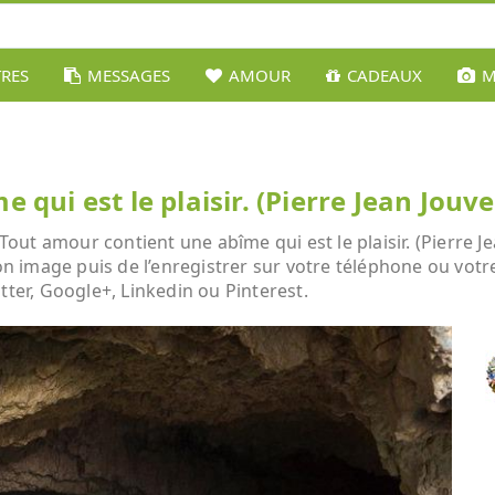
TRES
MESSAGES
AMOUR
CADEAUX
M
qui est le plaisir. (Pierre Jean Jouve
t amour contient une abîme qui est le plaisir. (Pierre Jea
son image puis de l’enregistrer sur votre téléphone ou vot
tter, Google+, Linkedin ou Pinterest.