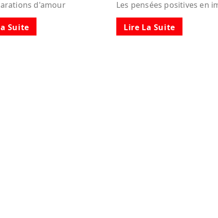
larations d'amour
Les pensées positives en 
La Suite
Lire La Suite