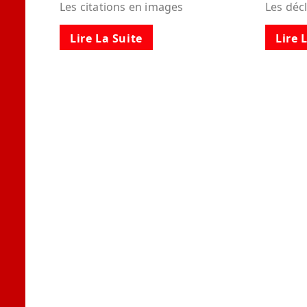
Les citations en images
Les déc
Lire La Suite
Lire 