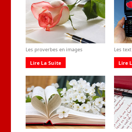
Les proverbes en images
Les tex
Lire La Suite
Lire 