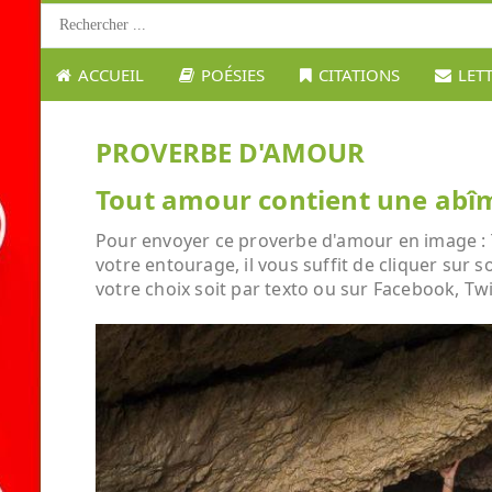
ACCUEIL
POÉSIES
CITATIONS
LET
PROVERBE D'AMOUR
Tout amour contient une abîme 
Pour envoyer ce proverbe d'amour en image : Tou
votre entourage, il vous suffit de cliquer sur 
votre choix soit par texto ou sur Facebook, Twi