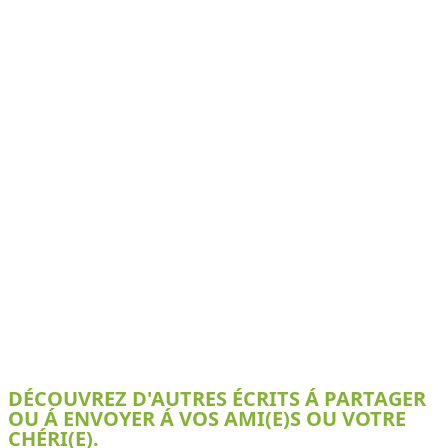
DÉCOUVREZ D'AUTRES ÉCRITS Á PARTAGER
OU Á ENVOYER Á VOS AMI(E)S OU VOTRE
CHÉRI(E).