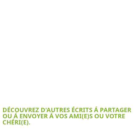
DÉCOUVREZ D'AUTRES ÉCRITS Á PARTAGER
OU Á ENVOYER Á VOS AMI(E)S OU VOTRE
CHÉRI(E).