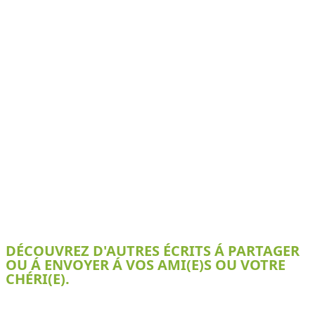
DÉCOUVREZ D'AUTRES ÉCRITS Á PARTAGER
OU Á ENVOYER Á VOS AMI(E)S OU VOTRE
CHÉRI(E).