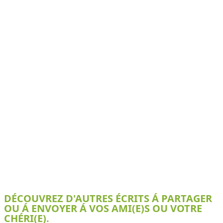
DÉCOUVREZ D'AUTRES ÉCRITS Á PARTAGER
OU Á ENVOYER Á VOS AMI(E)S OU VOTRE
CHÉRI(E).