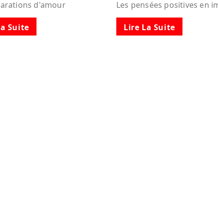
larations d'amour
Les pensées positives en 
La Suite
Lire La Suite