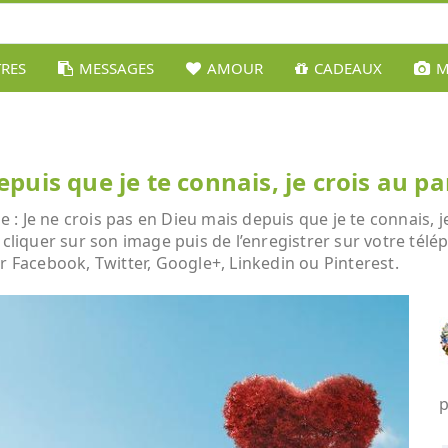
TRES
MESSAGES
AMOUR
CADEAUX
M
epuis que je te connais, je crois au pa
 Je ne crois pas en Dieu mais depuis que je te connais, je 
 cliquer sur son image puis de l’enregistrer sur votre tél
r Facebook, Twitter, Google+, Linkedin ou Pinterest.
p