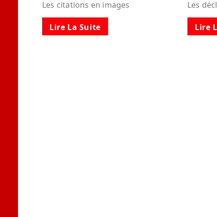
Les citations en images
Les déc
Lire La Suite
Lire 