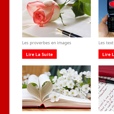
Les proverbes en images
Les tex
Lire La Suite
Lire 