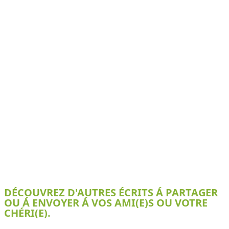
DÉCOUVREZ D'AUTRES ÉCRITS Á PARTAGER
OU Á ENVOYER Á VOS AMI(E)S OU VOTRE
CHÉRI(E).