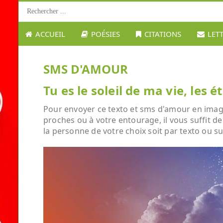
ACCUEIL
POÉSIES
CITATIONS
LET
SMS D'AMOUR
Tu es le soleil de ma vie, les
Pour envoyer ce texto et sms d'amour en image :
proches ou à votre entourage, il vous suffit de
la personne de votre choix soit par texto ou su