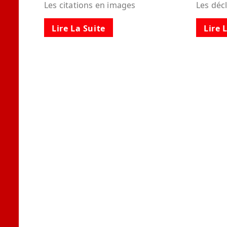
Les citations en images
Les déc
Lire La Suite
Lire 