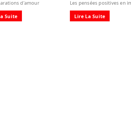
larations d'amour
Les pensées positives en 
La Suite
Lire La Suite