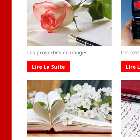
Les proverbes en images
Les tex
Lire La Suite
Lire 