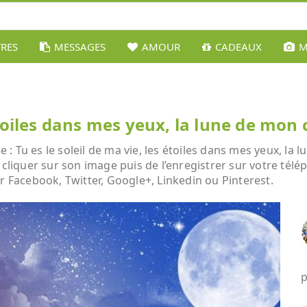
TRES
MESSAGES
AMOUR
CADEAUX
M
 étoiles dans mes yeux, la lune de mon 
 Tu es le soleil de ma vie, les étoiles dans mes yeux, la lu
 cliquer sur son image puis de l’enregistrer sur votre tél
r Facebook, Twitter, Google+, Linkedin ou Pinterest.
p