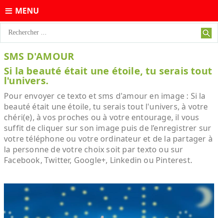
MENU
SMS D'AMOUR
Si la beauté était une étoile, tu serais tout
l'univers.
Pour envoyer ce texto et sms d'amour en image : Si la
beauté était une étoile, tu serais tout l'univers, à votre
chéri(e), à vos proches ou à votre entourage, il vous
suffit de cliquer sur son image puis de l’enregistrer sur
votre téléphone ou votre ordinateur et de la partager à
la personne de votre choix soit par texto ou sur
Facebook, Twitter, Google+, Linkedin ou Pinterest.