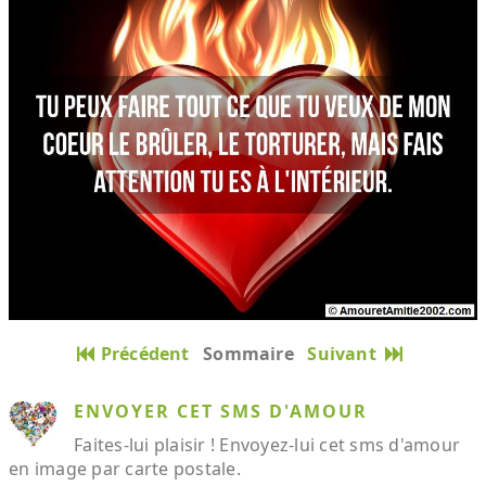
Précédent
Sommaire
Suivant
ENVOYER CET SMS D'AMOUR
Faites-lui plaisir ! Envoyez-lui cet sms d'amour
en image par carte postale.