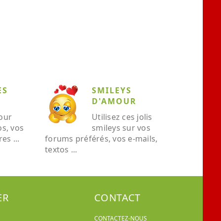
ES
SMILEYS
D'AMOUR
our
Utilisez ces jolis
os, vos
smileys sur vos
es ...
forums préférés, vos e-mails,
textos ...
ER
CONTACT
CONTACTEZ-NOUS