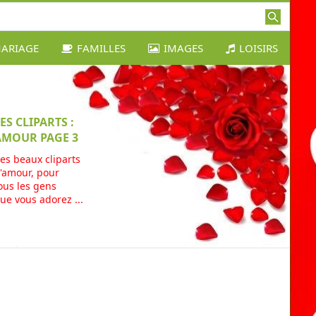
ARIAGE
FAMILLES
IMAGES
LOISIRS
ES CLIPARTS :
AMOUR PAGE 3
es beaux cliparts
'amour, pour
ous les gens
ue vous adorez ...