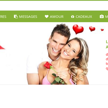
TRES
MESSAGES
AMOUR
CADEAUX
M
L
d
d
t
q