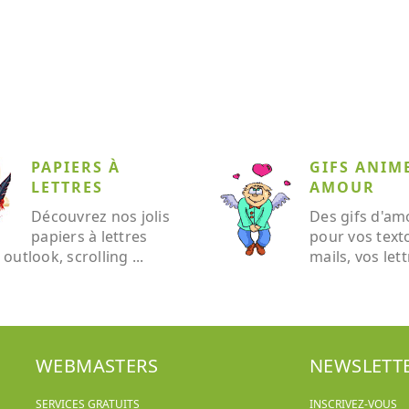
PAPIERS À
GIFS ANIM
LETTRES
AMOUR
Découvrez nos jolis
Des gifs d'am
papiers à lettres
pour vos text
outlook, scrolling ...
mails, vos lettr
WEBMASTERS
NEWSLETT
SERVICES GRATUITS
INSCRIVEZ-VOUS