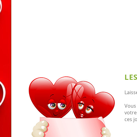
LE
Laiss
Vous 
votre
ces j